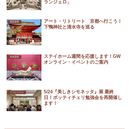
ランジェロ」
アート・リトリート 京都へ行こう！
美術講座
下鴨神社と清水寺を巡る
ステイホーム週間を応援します！GW
美術講座
オンライン・イベントのご案内
5/24『美しきシモネッタ』展 最終
フィレンツェ
日！ボッティチェリ勉強会を再開催し
ます！