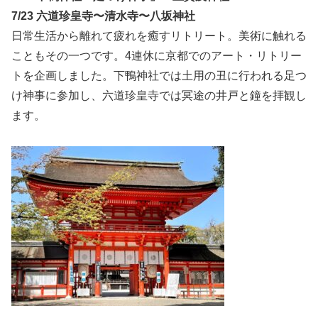
7/23 六道珍皇寺〜清水寺〜八坂神社
日常生活から離れて疲れを癒すリトリート。美術に触れる
こともその一つです。4連休に京都でのアート・リトリー
トを企画しました。下鴨神社では土用の丑に行われる足つ
け神事に参加し、六道珍皇寺では冥途の井戸と鐘を拝観し
ます。