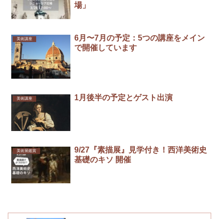
場」
6月〜7月の予定：5つの講座をメイン
美術講座
で開催しています
1月後半の予定とゲスト出演
美術講座
9/27『素描展』見学付き！西洋美術史
美術展鑑賞
基礎のキソ 開催