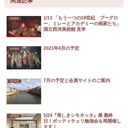
関連記事
1/13 「もう一つの19世紀 ブーグロ
美術講座
ー、ミレーとアカデミーの画家たち」
国立西洋美術館 見学
2021年4月の予定
美術講座
7月の予定と会員サイトのご案内
美術講座
5/24『美しきシモネッタ』展 最終
美術講座
日！ボッティチェリ勉強会を再開催し
ます！