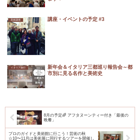
講座・イベントの予定 #3
美術講座
新年会＆イタリア三都巡り報告会～都
イタリア旅行
市別に見る名作と美術史
8月の予定🌈 アフタヌーンティー付き「最後の
晩餐」
プロのガイドと美術館に行こう！芸術の秋
☆10〜11月は美術展に同行するツアーを開催し