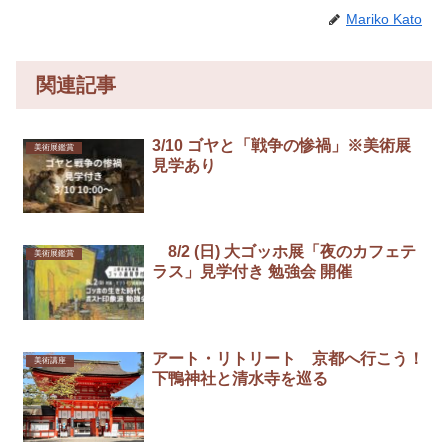
Mariko Kato
関連記事
3/10 ゴヤと「戦争の惨禍」※美術展
美術展鑑賞
見学あり
8/2 (日) 大ゴッホ展「夜のカフェテ
美術展鑑賞
ラス」見学付き 勉強会 開催
アート・リトリート 京都へ行こう！
美術講座
下鴨神社と清水寺を巡る