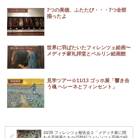
7つの美徳、ふたたび・・・7つ全部
シンボリズム
揃ったよ
世界に羽ばたいたフィレンツェ絵画〜
誰も知らないフィレンツェ
メディチ家礼拝堂とベルリン絵画館
見学ツアー☆11/13 ゴッホ展「響き合
美術講座
う魂 ヘレーネとフィンセント」
10/28 フィレンツェ報告会２「メディチ家に関
わる芸術家たち〜15世紀フィレンツェ芸術の紹